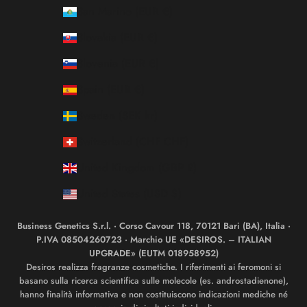
San Marino (EUR €)
Slovakia (EUR €)
Slovenia (EUR €)
Spain (EUR €)
Sweden (SEK kr)
Switzerland (CHF CHF)
United Kingdom (GBP £)
United States (USD $)
Business Genetics S.r.l. · Corso Cavour 118, 70121 Bari (BA), Italia ·
P.IVA 08504260723 · Marchio UE «DESIROS. – ITALIAN
UPGRADE» (EUTM 018958952)
Desiros realizza fragranze cosmetiche. I riferimenti ai feromoni si
basano sulla ricerca scientifica sulle molecole (es. androstadienone),
hanno finalità informativa e non costituiscono indicazioni mediche né