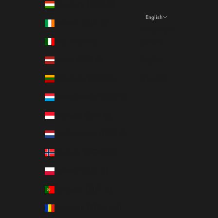
Hungary (HUF Ft)
English
Ireland (EUR €)
Language
Italy (EUR €)
Italiano
Latvia (EUR €)
English
Lithuania (EUR €)
Français
Luxembourg (EUR €)
Monaco (EUR €)
Netherlands (EUR €)
Norway (NOK kr)
Poland (PLN zł)
Portugal (EUR €)
Romania (RON Lei)