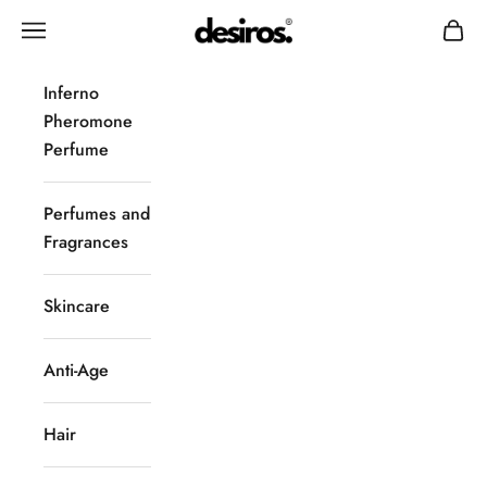
Skip to content
Desiros
Navigation menu
Cart
Inferno
Pheromone
Perfume
Perfumes and
Fragrances
Skincare
Anti-Age
Hair