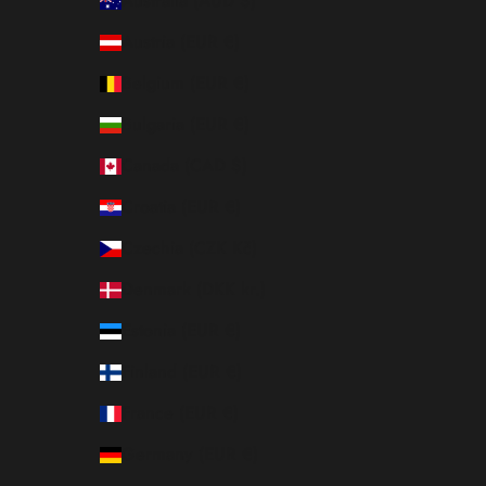
Australia (AUD $)
Austria (EUR €)
Belgium (EUR €)
Bulgaria (EUR €)
Canada (CAD $)
Croatia (EUR €)
Czechia (CZK Kč)
Denmark (DKK kr.)
Estonia (EUR €)
Finland (EUR €)
France (EUR €)
Germany (EUR €)