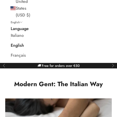
United
States
(USD $)
English
Language
Italiano
English
Français
🚚
Free for orders over €50
Previous
Ne
Modern Gent: The Italian Way