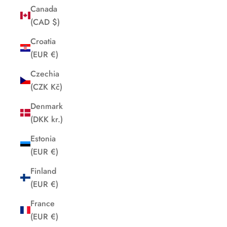
Canada
(CAD $)
Croatia
(EUR €)
Czechia
(CZK Kč)
Denmark
(DKK kr.)
Estonia
(EUR €)
Finland
(EUR €)
France
(EUR €)